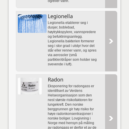
og/eller vann.
Legionella
Legionella etablerer seg i
dusjer, boblebad,
høytrykkspylere, vannspredere
og befuktningsanlegg.
Legionella bakterien formerer
seg i stor grad i utstyr hvor det
står eller renner vann, og spres
via aerosoler (små
partikler/dråper som holder seg
svevende i luft).
Radon
Eksponering for radongass er
identifisert av Verdens
Helseorganisasjon som den
nest største risikofaktoren for
lungekreft. Den norske
berggrunnen gir høy risiko for
høye radonkonsentrasjoner i
norske boliger. Lovgivning i
Norge med hensyn på måling
av radongass er derfor et av de