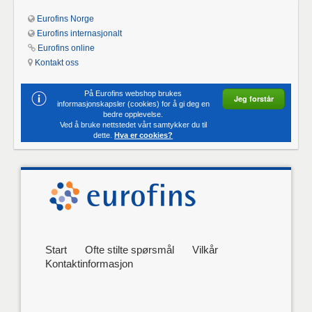
Eurofins Norge
Eurofins internasjonalt
Eurofins online
Kontakt oss
På Eurofins webshop brukes
Jeg forstår
informasjonskapsler (cookies) for å gi deg en
bedre opplevelse.
Ved å bruke nettstedet vårt samtykker du til
dette.
Hva er cookies?
Start
Ofte stilte spørsmål
Vilkår
Kontaktinformasjon