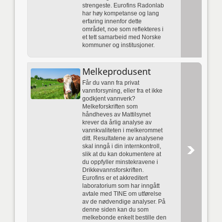
strengeste. Eurofins Radonlab
har høy kompetanse og lang
erfaring innenfor dette
området, noe som reflekteres i
et tett samarbeid med Norske
kommuner og institusjoner.
Melkeprodusent
Får du vann fra privat
vannforsyning, eller fra et ikke
godkjent vannverk?
Melkeforskriften som
håndheves av Mattilsynet
krever da årlig analyse av
vannkvaliteten i melkerommet
ditt. Resultatene av analysene
skal inngå i din internkontroll,
slik at du kan dokumentere at
du oppfyller minstekravene i
Drikkevannsforskriften.
Eurofins er et akkreditert
laboratorium som har inngått
avtale med TINE om utførelse
av de nødvendige analyser. På
denne siden kan du som
melkebonde enkelt bestille den