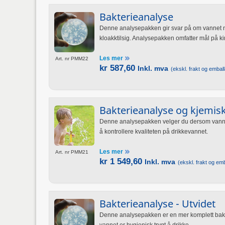
Bakterieanalyse
Denne analysepakken gir svar på om vannet nyli
kloakktilsig. Analysepakken omfatter mål på kim
Les mer
Art. nr PMM22
kr 587,60
Inkl. mva
(ekskl. frakt og emball
Bakterieanalyse og kjemisk
Denne analysepakken velger du dersom vannet 
å kontrollere kvaliteten på drikkevannet.
Les mer
Art. nr PMM21
kr 1 549,60
Inkl. mva
(ekskl. frakt og emb
Bakterieanalyse - Utvidet
Denne analysepakken er en mer komplett bakte