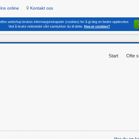
ins online
Kontakt oss
ofins webshop brukes informasjonskapsler (cookies) for å gi deg en bedre opplevelse.
Ved å bruke nettstedet vårt samtykker du til dette.
Hva er cookies?
Start
Ofte s
Har du en 