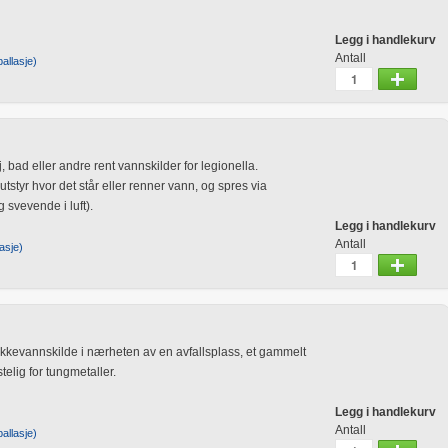
Legg i handlekurv
Antall
allasje)
 bad eller andre rent vannskilder for legionella.
utstyr hvor det står eller renner vann, og spres via
 svevende i luft).
Legg i handlekurv
Antall
asje)
kevannskilde i nærheten av en avfallsplass, et gammelt
elig for tungmetaller.
surt vann og kan løses ut fra rør og armatur dersom pH er
Legg i handlekurv
Antall
allasje)