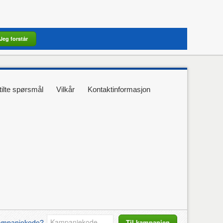
Jeg forstår
tilte spørsmål
Vilkår
Kontaktinformasjon
Til kampanjen
kampanjekode?