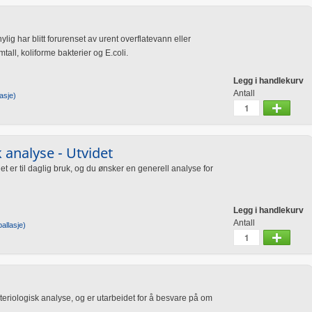
g har blitt forurenset av urent overflatevann eller
tall, koliforme bakterier og E.coli.
Legg i handlekurv
Antall
asje)
 analyse - Utvidet
er til daglig bruk, og du ønsker en generell analyse for
Legg i handlekurv
Antall
allasje)
riologisk analyse, og er utarbeidet for å besvare på om