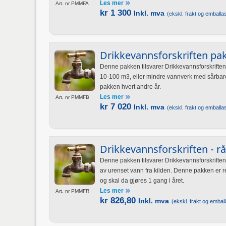
Les mer
Art. nr PMMFA
kr 1 300
Inkl. mva
(ekskl. frakt og emballas
Drikkevannsforskriften pak
Denne pakken tilsvarer Drikkevannsforskrifte
10-100 m3, eller mindre vannverk med sårbare
pakken hvert andre år.
Les mer
Art. nr PMMFB
kr 7 020
Inkl. mva
(ekskl. frakt og emballas
Drikkevannsforskriften - r
Denne pakken tilsvarer Drikkevannsforskriften
av urenset vann fra kilden. Denne pakken er r
og skal da gjøres 1 gang i året.
Les mer
Art. nr PMMFR
kr 826,80
Inkl. mva
(ekskl. frakt og emball