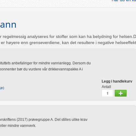
vann
r regelmessig analyseres for stoffer som kan ha betydning for helsen.D
er høyere enn grenseverdiene, kan det resultere i negative helseeffekt
ituttets anbefalinger for mindre vannanlegg. Dersom du
e abonnenter bør du vurdere vår drikkevannspakke A i
Legg i handlekurv
Antall
je)
kriftens (2017) prøvegruppe A. Det stilles ulike krav
 eller mindre vannverk.