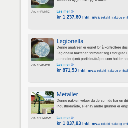
vannet er hygienisk trygt å drikke.
Les mer
Art. nr PMMIC
kr 1 237,60
Inkl. mva
(ekskl. frakt og emb
Legionella
Denne analysen er egnet for å kontrollere dusj,
Legionella bakterien formerer seg i stor grad i 
aerosoler (små partikler/dråper som holder seg
Les mer
Art. nr ZM2VH
kr 871,53
Inkl. mva
(ekskl. frakt og emball
Metaller
Denne pakken velger du dersom du har en drik
industriområde, eller av andre grunner er engst
De fleste av tungmetallene bli mer løselige i 
Les mer
Art. nr PMMAM
kr 1 037,93
Inkl. mva
lavere enn 6.5
(ekskl. frakt og emb