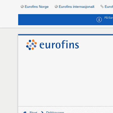
Eurofins Norge
Eurofins internasjonalt
Eurof
På Eur
Start
Drikkevann