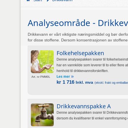
Analyseområde - Drikke
Drikkevann er vårt viktigste næringsmiddel og bør derfo
for disse stoffene. Dersom konsentrasjonen av stoffene 
Folkehelsepakken
Denne analysepakken svarer til folkehelseinst
har en vannkilde som leverer til to eller fler
henhold til drikkevannsforskriften.
Les mer
Art. nr PMM0L
kr 1 716
Inkl. mva
(ekskl. frakt og emballas
Drikkevannspakke A
Denne analysepakken svarer til Drikkevannsfors
dersom du kvalifiserer til enkel vannforsyning