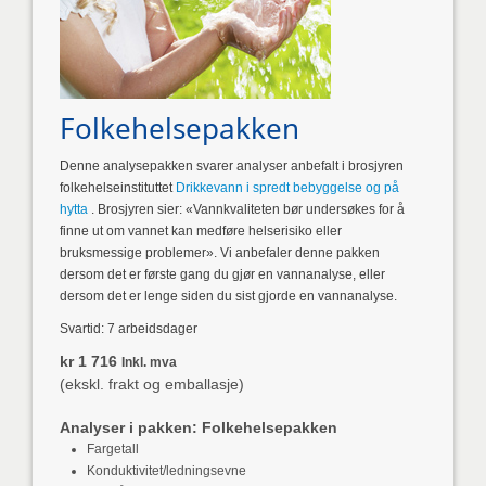
Folkehelsepakken
Denne analysepakken svarer analyser anbefalt i brosjyren
folkehelseinstituttet
Drikkevann i spredt bebyggelse og på
hytta
. Brosjyren sier: «Vannkvaliteten bør undersøkes for å
finne ut om vannet kan medføre helserisiko eller
bruksmessige problemer». Vi anbefaler denne pakken
dersom det er første gang du gjør en vannanalyse, eller
dersom det er lenge siden du sist gjorde en vannanalyse.
Svartid: 7 arbeidsdager
kr 1 716
Inkl. mva
(ekskl. frakt og emballasje)
Analyser i pakken: Folkehelsepakken
Fargetall
Konduktivitet/ledningsevne